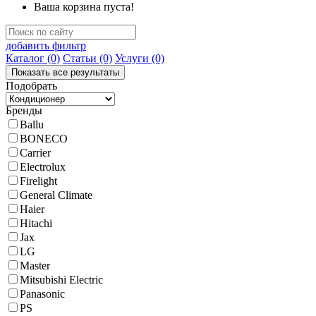
Ваша корзина пуста!
добавить фильтр
Каталог
(0)
Статьи
(0)
Услуги
(0)
Подобрать
Бренды
Ballu
BONECO
Carrier
Electrolux
Firelight
General Climate
Haier
Hitachi
Jax
LG
Master
Mitsubishi Electric
Panasonic
PS