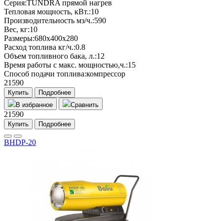
Серия:
TUNDRA прямой нагрев
Тепловая мощность, кВт.:
10
Производительность мз/ч.:
590
Вес, кг:
10
Размеры:
680х400х280
Расход топлива кг/ч.:
0.8
Объем топливного бака, л.:
12
Время работы с макс. мощностью,ч.:
15
Способ подачи топлива:
компрессор
21590
Купить
Подробнее
В избранное
Сравнить
21590
Купить
Подробнее
BHDP-20