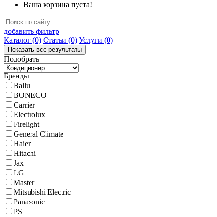
Ваша корзина пуста!
добавить фильтр
Каталог
(0)
Статьи
(0)
Услуги
(0)
Подобрать
Бренды
Ballu
BONECO
Carrier
Electrolux
Firelight
General Climate
Haier
Hitachi
Jax
LG
Master
Mitsubishi Electric
Panasonic
PS