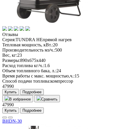
Отзывы
Серия:
TUNDRA НЕпрямой нагрев
Тепловая мощность, кВт.:
20
Производительность мз/ч.:
500
Вес, кг:
23
Размеры:
890x675x440
Расход топлива кг/ч.:
1.6
Объем топливного бака, л.:
24
Время работы с макс. мощностью,ч.:
15
Способ подачи топлива:
компрессор
47990
Купить
Подробнее
В избранное
Сравнить
47990
Купить
Подробнее
BHDN-30