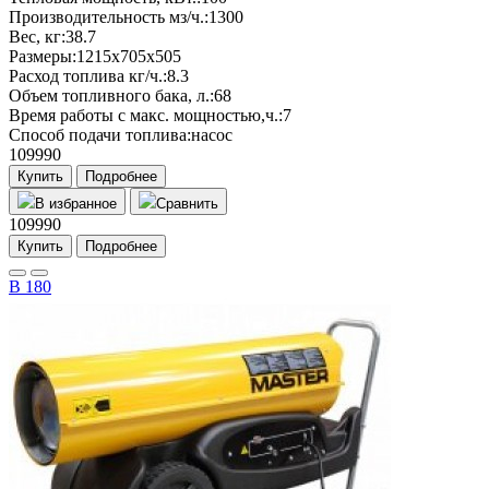
Производительность мз/ч.:
1300
Вес, кг:
38.7
Размеры:
1215х705х505
Расход топлива кг/ч.:
8.3
Объем топливного бака, л.:
68
Время работы с макс. мощностью,ч.:
7
Способ подачи топлива:
насос
109990
Купить
Подробнее
В избранное
Сравнить
109990
Купить
Подробнее
В 180