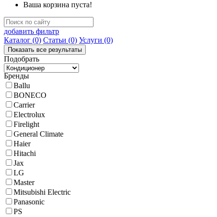
Ваша корзина пуста!
добавить фильтр
Каталог
(0)
Статьи
(0)
Услуги
(0)
Подобрать
Бренды
Ballu
BONECO
Carrier
Electrolux
Firelight
General Climate
Haier
Hitachi
Jax
LG
Master
Mitsubishi Electric
Panasonic
PS