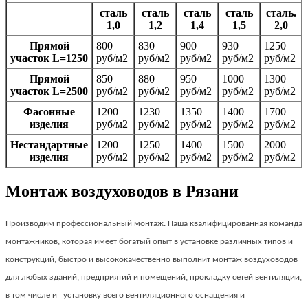
сталь
сталь
сталь
сталь
сталь.
1,0
1,2
1,4
1,5
2,0
Прямой
800
830
900
930
1250
участок L=1250
руб/м2
руб/м2
руб/м2
руб/м2
руб/м2
Прямой
850
880
950
1000
1300
участок L=2500
руб/м2
руб/м2
руб/м2
руб/м2
руб/м2
Фаcонные
1200
1230
1350
1400
1700
изделия
руб/м2
руб/м2
руб/м2
руб/м2
руб/м2
Нестандартные
1200
1250
1400
1500
2000
изделия
руб/м2
руб/м2
руб/м2
руб/м2
руб/м2
Монтаж воздуховодов в Рязани
Производим профессиональный монтаж. Наша квалифицированная команда
монтажников, которая имеет богатый опыт в установке различных типов и
конструкций, быстро и высококачественно выполнит монтаж воздуховодов
для любых зданий, предприятий и помещений, прокладку сетей вентиляции,
в том числе и установку всего вентиляционного оснащения и