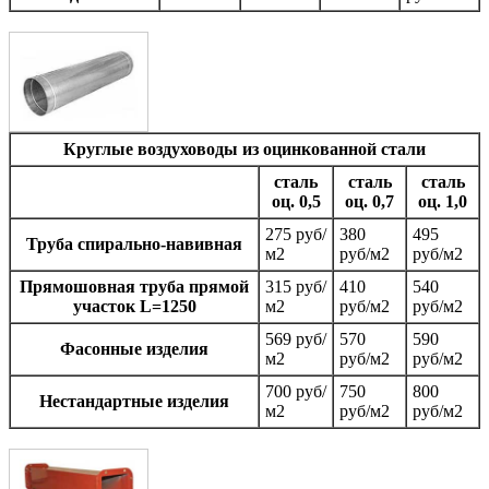
Круглые воздуховоды из оцинкованной стали
сталь
сталь
сталь
оц. 0,5
оц. 0,7
оц. 1,0
275 руб/
380
495
Труба спирально-навивная
м2
руб/м2
руб/м2
Прямошовная труба прямой
315 руб/
410
540
участок L=1250
м2
руб/м2
руб/м2
569 руб/
570
590
Фаcонные изделия
м2
руб/м2
руб/м2
700 руб/
750
800
Нестандартные изделия
м2
руб/м2
руб/м2