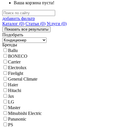
Ваша корзина пуста!
добавить фильтр
Каталог
(0)
Статьи
(0)
Услуги
(0)
Подобрать
Бренды
Ballu
BONECO
Carrier
Electrolux
Firelight
General Climate
Haier
Hitachi
Jax
LG
Master
Mitsubishi Electric
Panasonic
PS