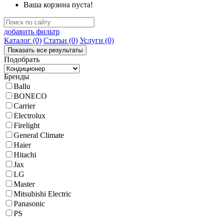
Ваша корзина пуста!
добавить фильтр
Каталог
(0)
Статьи
(0)
Услуги
(0)
Подобрать
Бренды
Ballu
BONECO
Carrier
Electrolux
Firelight
General Climate
Haier
Hitachi
Jax
LG
Master
Mitsubishi Electric
Panasonic
PS