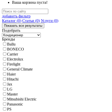
Ваша корзина пуста!
добавить фильтр
Каталог
(0)
Статьи
(0)
Услуги
(0)
Подобрать
Бренды
Ballu
BONECO
Carrier
Electrolux
Firelight
General Climate
Haier
Hitachi
Jax
LG
Master
Mitsubishi Electric
Panasonic
PS